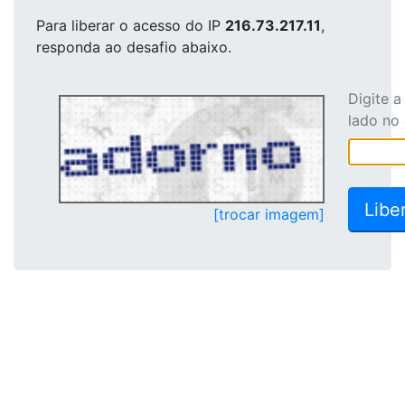
Para liberar o acesso
do IP
216.73.217.11
,
responda ao desafio abaixo.
Digite 
lado no
[trocar imagem]